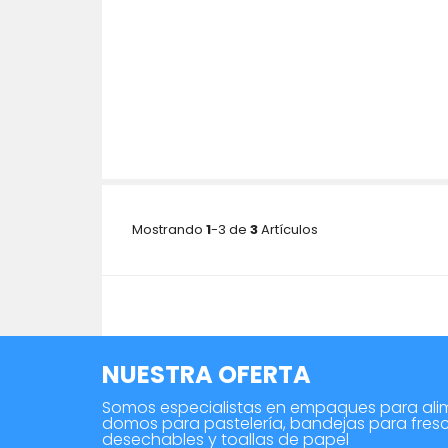
Mostrando
1
-3 de
3
Artículos
NUESTRA OFERTA
Somos especialistas en empaques para ali
domos para pastelería, bandejas para fres
desechables y toallas de papel