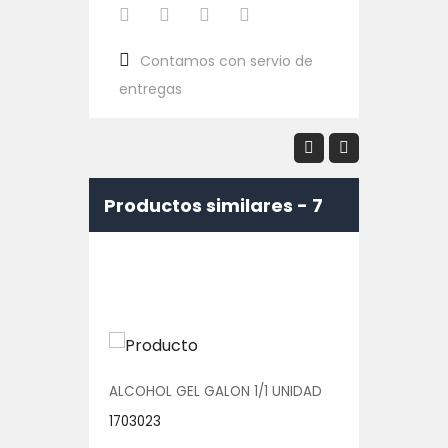
Contamos con servio de
entregas
Productos similares -
7
/1 UNIDAD
ALCOHOL GEL GALON 1/1 UNIDAD
CERA ROJ
1703023
1703101