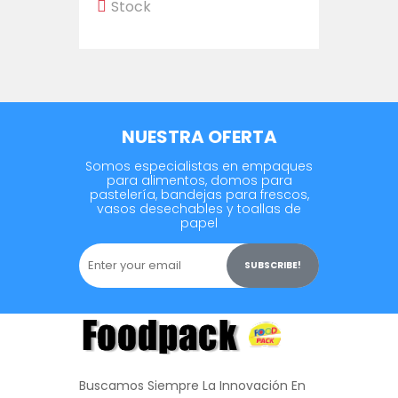
Stock
Stock
NUESTRA OFERTA
Somos especialistas en empaques
para alimentos, domos para
pastelería, bandejas para frescos,
vasos desechables y toallas de
papel
SUBSCRIBE!
Buscamos Siempre La Innovación En