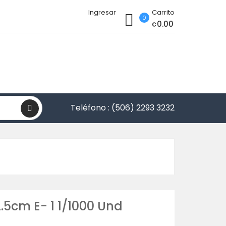
Ingresar
Carrito
0
¢0.00
Teléfono :
(506) 2293 3232
5cm E- 1 1/1000 Und