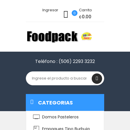
Ingresar
Carrito
0
¢0.00
Teléfono :
(506) 2293 3232
CATEGORIAS
Domos Pasteleros
Empaques Tipo Burbuja