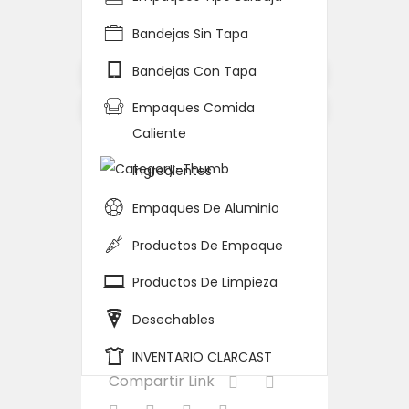
Home
Detalle del Producto
Bandejas Sin Tapa
Bandejas Con Tapa
Empaques Comida
Caliente
DOMO PASTELERO HP-
20 (H-37 APR) 1/100
Ingredientes
Código
1703572
Empaques De Aluminio
Categoría:
Sin Familia
Productos De Empaque
Notas
Productos De Limpieza
Desechables
Stock
INVENTARIO CLARCAST
Compartir Link