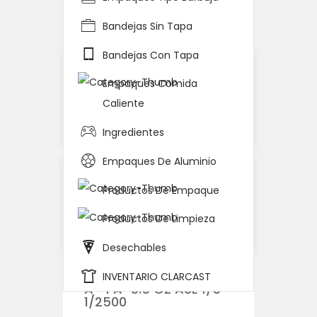
Home
Detalle del Producto
Bandejas Sin Tapa
Bandejas Con Tapa
Empaques Comida
Caliente
Ingredientes
Empaques De Aluminio
Productos De Empaque
Productos De Limpieza
Desechables
TAPA SOUFLE A-3.25
INVENTARIO CLARCAST
A-4 A-5.5 OZ ASL4/5
1/2500