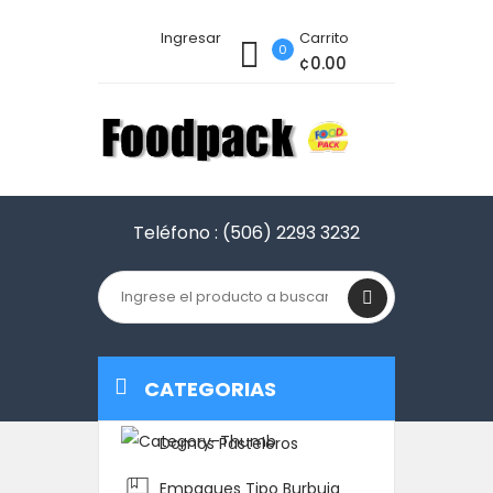
Ingresar
Carrito
0
¢0.00
Teléfono :
(506) 2293 3232
CATEGORIAS
Domos Pasteleros
Empaques Tipo Burbuja