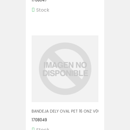
1708047
Stock
BANDEJA DELY OVAL PET 16 ONZ V00512/P 1/500
1708049
Stock