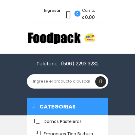
Ingresar
Carrito
0
¢0.00
Teléfono :
(506) 2293 3232
CATEGORIAS
Domos Pasteleros
Empaques Tipo Burbuja