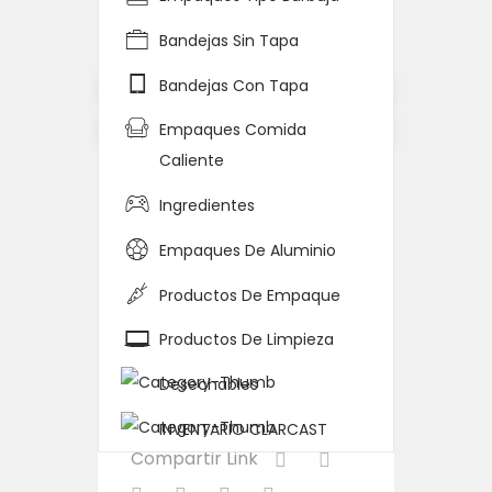
Home
Detalle del Producto
Bandejas Sin Tapa
Bandejas Con Tapa
Empaques Comida
Caliente
DOMO PASTELERO I-6
(P15) 1/100
Ingredientes
Código
180236
Empaques De Aluminio
Categoría:
Sin Familia
Productos De Empaque
Notas
Productos De Limpieza
Desechables
Stock
INVENTARIO CLARCAST
Compartir Link