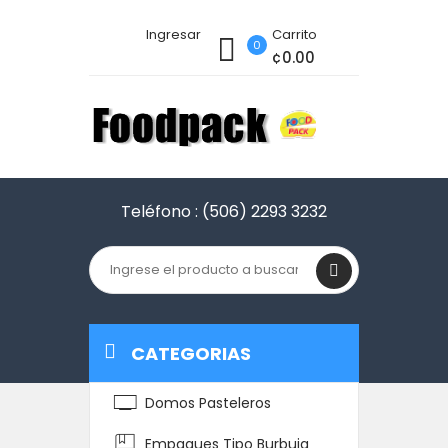
Ingresar
Carrito
0
¢0.00
Teléfono :
(506) 2293 3232
CATEGORIAS
Domos Pasteleros
Empaques Tipo Burbuja